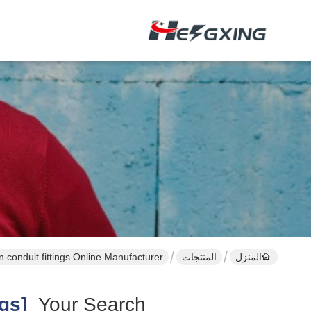
المنزل
المنتجات
n conduit fittings Online Manufacturer
[malleable Iron Conduit Fittings ]
Your Search