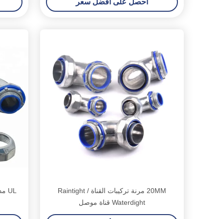
احصل على أفضل سعر
20MM مرنة تركيبات القناة Raintight /
UL 
Waterdight قناة موصل