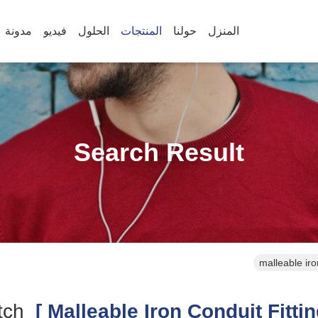
المنزل
حولنا
المنتجات
الحلول
فيديو
مدونة
Search Result
malleable iro
Match