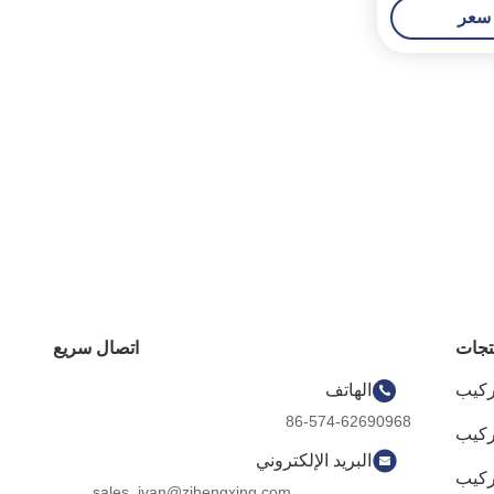
سعر
تجات
اتصال سريع
ركيب
الهاتف
86-574-62690968
البريد الإلكتروني
كيب
sales_ivan@zjhengxing.com