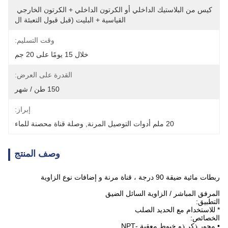
كيس من البلاستيك الداخلي أو الكرتون الداخلي + الكرتون الخارجي 
القياسية + البليت (قبل قبول التعبئة ال
وقت التسليم:
خلال 15 يومًا على 20 جم
القدرة على العرض:
150 طن / شهر
إبراز:
20 ملم أدوات التوصيل المرنة
, 
وصلة قناة محصنة للماء
وصف المنتج
ربطات مائية ضيقة 90 درجة ، قناة مرنة و إضافات نوع الزاوية
المرفق المباشر / الزاوية السائل الضيق
التطبيق:
* للاستخدام مع الحديد الصلب
الخصائص:
• محور ذكر ذو خيوط معقبة -NPT