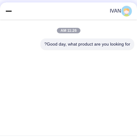
وسائل التواصل الاجتماعي
IVAN
11:26 AM
اتصال سريع
Good day, what product are you looking for?
الهاتف
86-574-62690968
البريد الإلكتروني
sales_ivan@zjhengxing.com
العنوان
NO 100 Jinniu Road Moushan Town Yuyao City، Zhejiang
Provice، China
سياسة الخصوصية
|
خريطة الموقع
الصين جيدة الجودة كهربائيّ مجرى تركيب المورد. حقوق الطبع والنشر ©