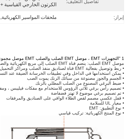
تفاصيل التغليف:
الكرتون الخارجي القياسية + ا
إبراز:
ملحقات المواسير الكهربائية
, 
1 "التجهيزات EMT ، موصل EMT الصلب والصلب EMT موصل مجموعة المسمار نوع
موصل EMT الصلب: ينضم قناة EMT الصلب إلى مربع الكهربائية والضميمة
• ربط وتوصيل بفعالية EMT قناة لصناديق منفذ الصلب ومراكز التحميل وغيرها من العبوات المعدنية
• يمكن استخدامها في الداخل وفي تطبيقات الخرسانة الضيقة عند التس
• الجسم والجوز مصنوعة من سبائك الزنك يموت الصب
• ضبط البرغي المصنوع من الصلب المطلي بالزنك
• تصميم رأس برغي ثلاثي الرؤوس للاستخدام مع مفكات فيليبس ، وم
• تم تصميم برغي موضوع لا تهتز فضفاضة
• قفل عكسي مصمم لقص الطلاء الواقي على الصناديق والمرفقات
• معيار UL للسلامة
• نوع التطبيق: EMT
• نوع المنتج الكهربائية: تركيب قياسي