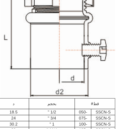
قط#
بحجم
د
18.5
1/2 "
-050
SSCN-S
24
3/4 "
-075
SSCN-S
30.2
1 "
-100
SSCN-S