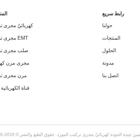
رابط سريع
المن
حولنا
كهربائيّ مجرى ت
المنتجات
EMT مجرى تركيب
الحلول
صلب مجرى تر
مدونة
مجرى مرن كهرب
اتصل بنا
مرن مجرى ت
قناة الكهربائية EMT
ن جيدة الجودة كهربائيّ مجرى تركيب المورد. حقوق الطبع والنشر © 2018-2026 YUYAO HENGXING PIPE CO.,LTD . كل شيء حقوق محجوزة