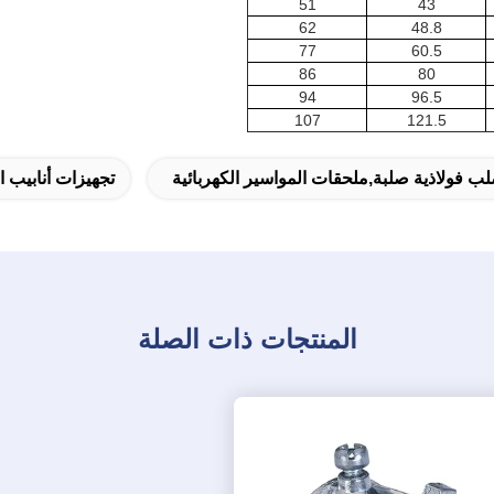
51
43
62
48.8
77
60.5
86
80
94
96.5
107
121.5
ب فولاذية صلبة,ملحقات المواسير الكهربائية
تجهيزات أنابيب 
المنتجات ذات الصلة