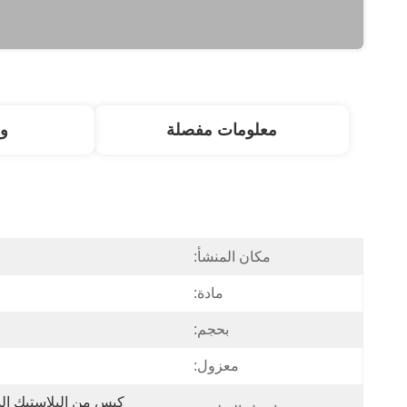
معلومات مفصلة
و
مكان المنشأ:
مادة:
بحجم:
معزول: