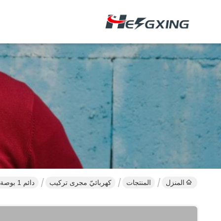
المنزل
المنتجات
كهربائيّ مجرى تركيب
دائم 1 بوصة التجهيزات EMT القناة ، وتركيبات الصلب القناة الصلبة UL قياسي