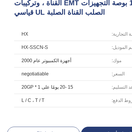
دائم 1 بوصة التجهيزات EMT القناة ، وتركيبات
الصلب القناة الصلبة UL قياسي
 التجارية:
HX
 الموديل:
HX-SSCN-S
موك:
أجهزة الكمبيوتر عام 2000
السعر:
negotiatiable
 التسليم:
15 -20 يومًا على 1 * 20GP
ط الدفع:
L / C ، T / T