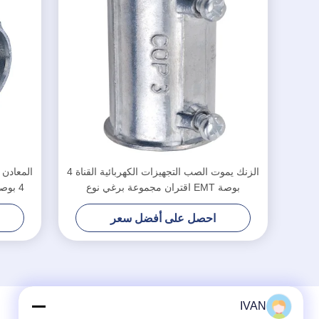
الزنك يموت الصب التجهيزات الكهربائية القناة 4
المعادن 
بوصة EMT اقتران مجموعة برغي نوع
4 بوصة EMT الموصل مجموعة HX-SSCN
احصل على أفضل سعر
IVAN