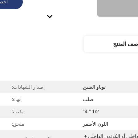
احص
صف المنتج
يوياو الصين
إصدار الشهادات:
صلب
إنهاء:
1/2 "-4"
يكتب:
اللون الأصفر
ملحق:
كيس من البلاستيك الداخلي أو الكرتون الداخلي + 