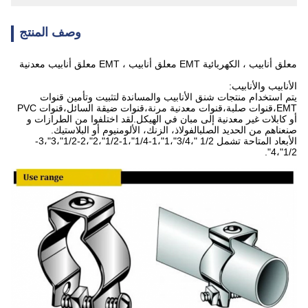
وصف المنتج
معلق أنابيب ، الكهربائية EMT معلق أنابيب ، EMT معلق أنابيب معدنية
الأنابيب والأنابيب:
يتم استخدام منتجات شنق الأنابيب والمساندة لتثبيت وتأمين قنوات
EMT،قنوات صلبة،قنوات معدنية مرنة،قنوات ضيقة السائل،قنوات PVC
أو كابلات غير معدنية إلى مبان في الهيكل.لقد اختلفوا من الطرازات و
صنعناهم من الحديد الصلبالفولاذ، الزنك، الألومنيوم أو البلاستيك.
الأبعاد المتاحة تشمل 1/2 "،3/4"،1"،1-1/4"،1-1/2"،2"،2-1/2"،3"،3-
1/2"،4".