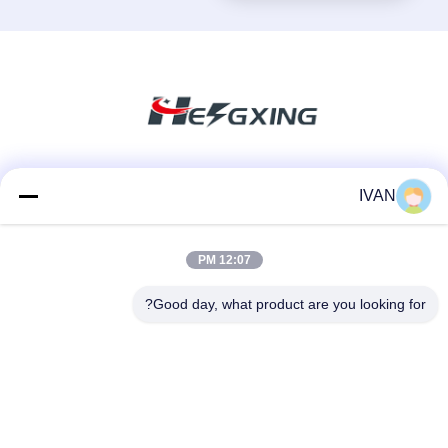
وسائل التواصل الاجتماعي
IVAN
12:07 PM
اتصال سريع
Good day, what product are you looking for?
الهاتف
86-574-62690968
البريد الإلكتروني
sales_ivan@zjhengxing.com