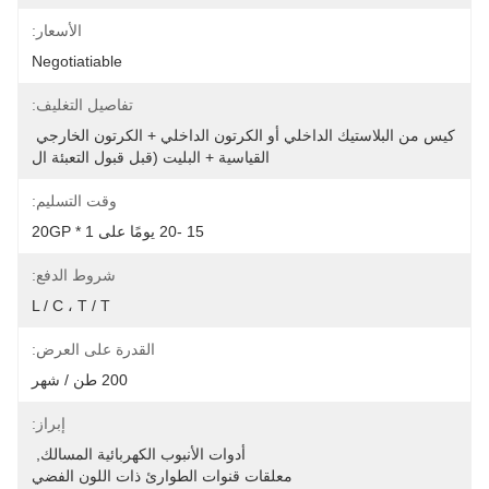
الأسعار:
Negotiatiable
تفاصيل التغليف:
كيس من البلاستيك الداخلي أو الكرتون الداخلي + الكرتون الخارجي 
القياسية + البليت (قبل قبول التعبئة ال
وقت التسليم:
15 -20 يومًا على 1 * 20GP
شروط الدفع:
L / C ، T / T
القدرة على العرض:
200 طن / شهر
إبراز:
أدوات الأنبوب الكهربائية المسالك
, 
معلقات قنوات الطوارئ ذات اللون الفضي