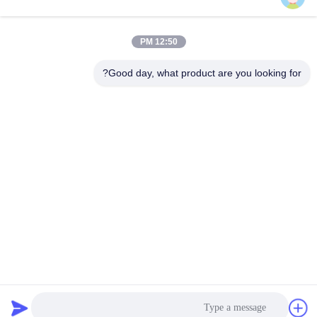
12:50 PM
اتصال سريع
Good day, what product are you looking for?
الهاتف
86-574-62690968
البريد الإلكتروني
sales_ivan@zjhengxing.com
العنوان
NO 100 Jinniu Road Moushan Town Yuyao City، Zhejiang
Provice، China
سياسة الخصوصية
|
خريطة الموقع
الصين جيدة الجودة كهربائيّ مجرى تركيب المورد. حقوق الطبع والنشر ©
2018-2026 YUYAO HENGXING PIPE CO.,LTD . كل شيء حقوق
محجوزة