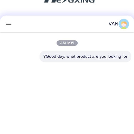
وسائل التواصل الاجتماعي
IVAN
8:35 AM
اتصال سريع
Good day, what product are you looking for?
الهاتف
86-574-62690968
البريد الإلكتروني
sales_ivan@zjhengxing.com
العنوان
NO 100 Jinniu Road Moushan Town Yuyao City، Zhejiang
Provice، China