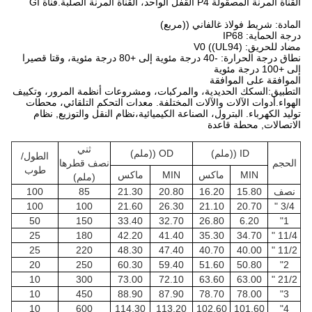
القناة المرنة المصقولة P4 القفل الواحد، القناة المرنة الصلبة.قناة GI
المادة: شريط فولاذ غالفاني ((مربع)
درجة الحماية: IP68
مضاد للحريق: V0 ((UL94)
نطاق درجة الحرارة: -40 درجة مئوية إلى +80 درجة مئوية، وقتا قصيرا
إلى +100 درجة مئوية
الموافقة على الموافقة
التطبيق:السكك الحديدية، والمركبات، ومشروعات أنظمة المرور، وتكييف
الهواء.أدوات الآلات والآلات المختلفة. معدات التحكم التلقائي، محطات
توليد الكهرباء. البترول، الصناعة الكيميائية،نظام النقل والتوزيع, نظام
الاتصالات, محطة قاعدة
ثني
ID ((ملم)
OD ((ملم)
الطول/
الحجم
نصف قطرها
طوب
MIN
ماكس
MIN
ماكس
(ملم)
نصف
15.80
16.20
20.80
21.30
85
100
100
100
21.60
26.30
21.10
20.70
3/4 "
50
150
33.40
32.70
26.80
6.20
1"
25
180
42.20
41.40
35.30
34.70
11/4 "
25
220
48.30
47.40
40.70
40.00
11/2 "
20
250
60.30
59.40
51.60
50.80
2"
10
300
73.00
72.10
63.60
63.00
21/2 "
10
450
88.90
87.90
78.70
78.00
3"
10
600
114.30
113.20
102.60
101.60
4"