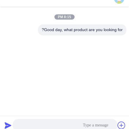
8:15 PM
اتصال سريع
Good day, what product are you looking for?
الهاتف
86-574-62690968
البريد الإلكتروني
sales_ivan@zjhengxing.com
العنوان
NO 100 Jinniu Road Moushan Town Yuyao City، Zhejiang
Provice، China
سياسة الخصوصية
|
خريطة الموقع
الصين جيدة الجودة كهربائيّ مجرى تركيب المورد. حقوق الطبع والنشر ©
2018-2026 YUYAO HENGXING PIPE CO.,LTD . كل شيء حقوق
محجوزة