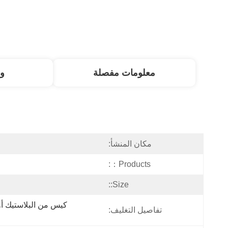
معلومات مفصلة
و
مكان المنشأ:
Products：:
Size::
تفاصيل التغليف: