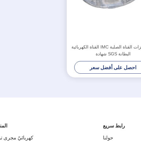
2 التجهيزات القناة الصلبة IMC القناة الكهربائية
البطانة SGS شهادة
احصل على أفضل سعر
رابط سريع
المن
حولنا
كهربائيّ مجرى ت