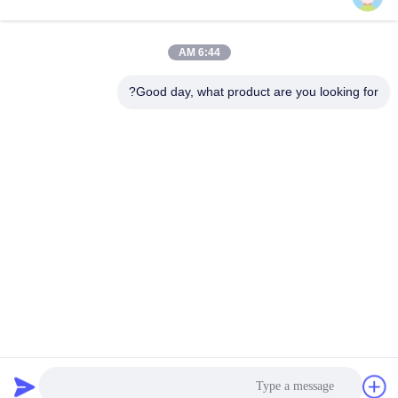
6:44 AM
اتصال سريع
Good day, what product are you looking for?
الهاتف
86-574-62690968
البريد الإلكتروني
sales_ivan@zjhengxing.com
العنوان
NO 100 Jinniu Road Moushan Town Yuyao City، Zhejiang
Provice، China
سياسة الخصوصية
|
خريطة الموقع
الصين جيدة الجودة كهربائيّ مجرى تركيب المورد. حقوق الطبع والنشر ©
2018-2026 YUYAO HENGXING PIPE CO.,LTD . كل شيء حقوق
محجوزة