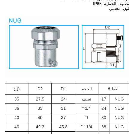
تصنيف الحماية: IP65
لون: معدني
القط #
الحجم
D1
D2
(ل)
NUG
17
نصف
24
27.5
35
36
33
31
3/4 "
24
NUG
40
40
37
1"
30
NUG
46
49.3
45.8
11/4 "
38
NUG