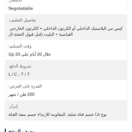
الأسعار:
Negotiatiable
تفاصيل التغليف:
كيس من البلاستيك الداخلي أو الكرتون الداخلي + الكرتون الخارجي 
القياسية + البليت (قبل قبول التعبئة ال
وقت التسليم:
خلال 20 أيام على 20 Gp
شروط الدفع:
L / C ، T / T
القدرة على العرض:
200 طن / شهر
إبراز:
نوع Lb جسم قناة صلبة
, 
المقاومة للارتداء جسم منفذ القناة
وصف المنتج