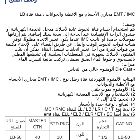
EMT / IMC مجاري الأجسام مع الأغطية والجوانات ، هيئة قناة LB
وصف:
يتم استخدام أجسام قناة الخيوط عادة لأسلاك مدخل الخدمة الكهربائية أو
صندوق الراحة الاقتصادية عند الحاجة إلى سعة سلك إضافية. يتم إرفاقها
بموصلات جامدة أو أنابيب IMC عندما يكون تغيير الاتجاه مطلوبًا. توفر
هيئات قنوات الخيوط الوقت والمال عن طريق القضاء على الانحناء مكلفة
من قنوات كبيرة من أجل تغيير اتجاهات تشغيل القناة. يمكن أن يثبّت
المثبتون الأسلاك بسهولة في المنعطفات السلسة. إن تشطيبها المطلي
بالمسحوق و طوقا الماء الضيق يضمنان تركيب مانعة لتسرب الماء.
ميزات:
- Die Cast ألومنيوم خالي من النحاس
الهيئات الألمنيوم الكهربائية قناة رطل نوع ، EMT / IMC مجاري الأجسام
مع الأغطية والجوانات
1) الالومنيوم يموت يلقي
2) للاستخدام مع الأنابيب المعدنية الكهربائية
3) الحجم: 1/2 "إلى 4"
4) الصانع ، نوعية جيدة والأسعار
5) لدينا نوع LL / LB / LR / C / T للقناة IMC / RMC
6) لدينا أيضا ELL / ELB / ELR / ET / EC لقناة emt
حجم
MASTER
عنوان URL
CAT NO
اللون
STD PKG
التجارة
CTN
للمنتج
اللون
LB-50
40
10
1/2 "
LB-50