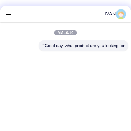
وسائل التواصل الاجتماعي
IVAN
10:10 AM
اتصال سريع
Good day, what product are you looking for?
الهاتف
86-574-62690968
البريد الإلكتروني
sales_ivan@zjhengxing.com
العنوان
NO 100 Jinniu Road Moushan Town Yuyao City، Zhejiang
Provice، China
سياسة الخصوصية
|
خريطة الموقع