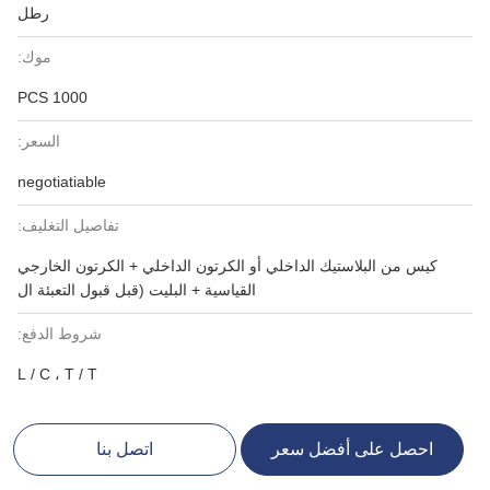
رطل
موك:
1000 PCS
السعر:
negotiatiable
تفاصيل التغليف:
كيس من البلاستيك الداخلي أو الكرتون الداخلي + الكرتون الخارجي
القياسية + البليت (قبل قبول التعبئة ال
شروط الدفع:
L / C ، T / T
احصل على أفضل سعر
اتصل بنا