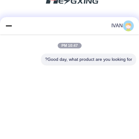
وسائل التواصل الاجتماعي
IVAN
10:47 PM
اتصال سريع
Good day, what product are you looking for?
الهاتف
86-574-62690968
البريد الإلكتروني
sales_ivan@zjhengxing.com
العنوان
NO 100 Jinniu Road Moushan Town Yuyao City، Zhejiang
Provice، China