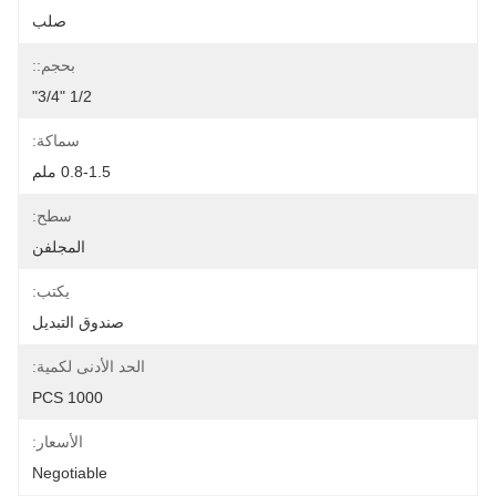
صلب
بحجم::
1/2 "3/4"
سماكة:
0.8-1.5 ملم
سطح:
المجلفن
يكتب:
صندوق التبديل
الحد الأدنى لكمية:
1000 PCS
الأسعار:
Negotiable